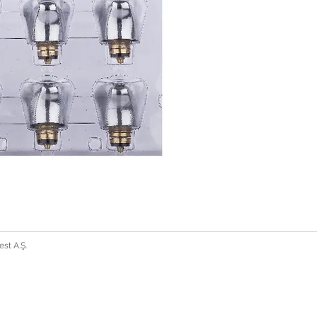
st A.Ş.