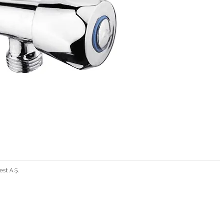
st A.Ş.